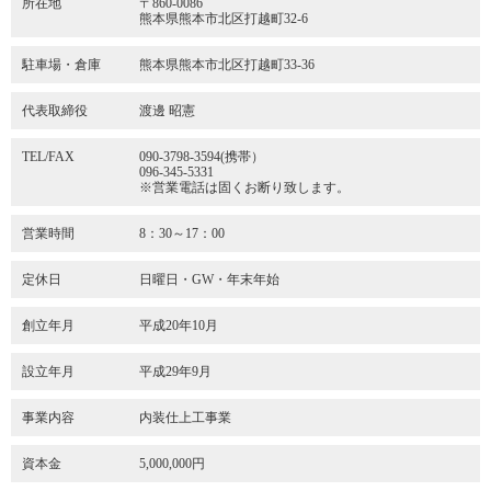
所在地
〒860-0086
熊本県熊本市北区打越町32-6
駐車場・倉庫
熊本県熊本市北区打越町33-36
代表取締役
渡邊 昭憲
TEL/FAX
090-3798-3594(携帯）
096-345-5331
※営業電話は固くお断り致します。
営業時間
8：30～17：00
定休日
日曜日・GW・年末年始
創立年月
平成20年10月
設立年月
平成29年9月
事業内容
内装仕上工事業
資本金
5,000,000円