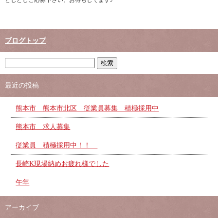
どしどしご応募下さい。お待ちしてます♪
ブログトップ
最近の投稿
熊本市 熊本市北区 従業員募集 積極採用中
熊本市 求人募集
従業員 積極採用中！！
長崎K現場納めお疲れ様でした
午年
アーカイブ