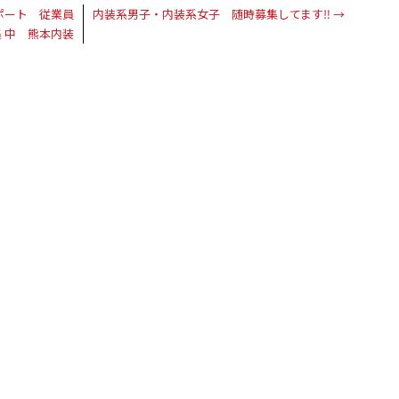
ポート 従業員
内装系男子・内装系女子 随時募集してます‼︎
→
 中 熊本内装