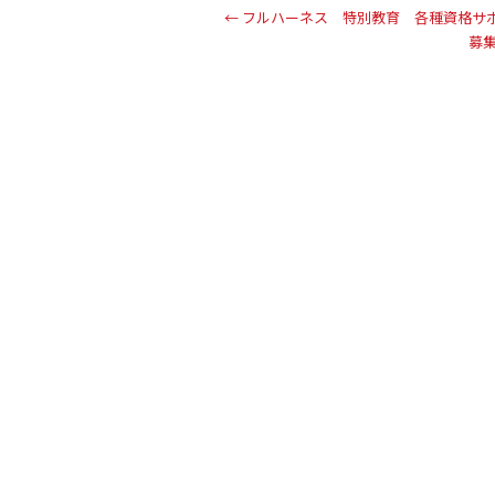
←
フルハーネス 特別教育 各種資格サ
募集