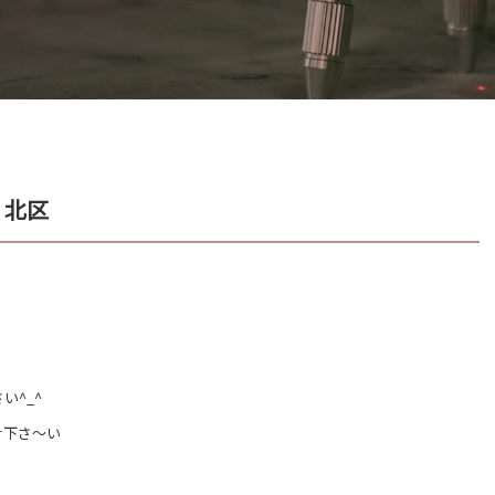
 北区
い^_^
せ下さ〜い