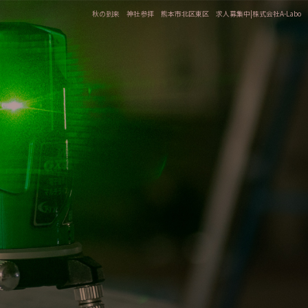
秋の到来 神社参拝 熊本市北区東区 求人募集中|株式会社A-Labo