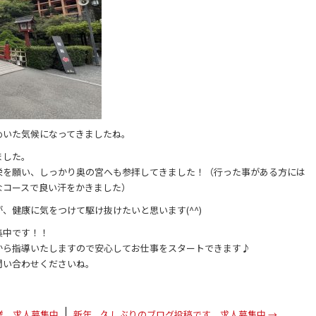
めいた気候になってきましたね。
ました。
栄を願い、しっかり奥の宮へも参拝してきました！（行った事がある方には
なコースで良い汗をかきました）
、健康に気をつけて駆け抜けたいと思います(^^)
集中です！！
から指導いたしますので安心してお仕事をスタートできます♪
問い合わせくださいね。
業 求人募集中
新年 久しぶりのブログ投稿です 求人募集中
→