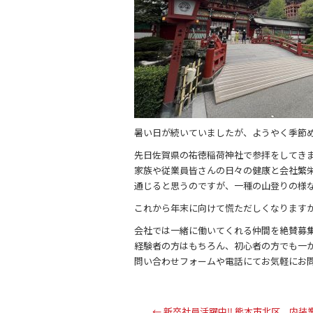
暑い日が続いていましたが、ようやく季節
先日佐賀県の祐徳稲荷神社で参拝をしてき
家族や従業員皆さんの日々の健康と会社繁
通じると思うのですが、一種の山登りの様
これから年末に向けて慌ただしくなりますが
会社では一緒に働いてくれる仲間を絶賛募
経験者の方はもちろん、初心者の方でも一
問い合わせフォームや電話にてお気軽にお
←
新卒社員活躍中‼︎ 熊本市北区 内装