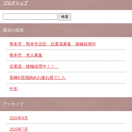
ブログトップ
最近の投稿
熊本市 熊本市北区 従業員募集 積極採用中
熊本市 求人募集
従業員 積極採用中！！
長崎K現場納めお疲れ様でした
午年
アーカイブ
2026年8月
2026年7月