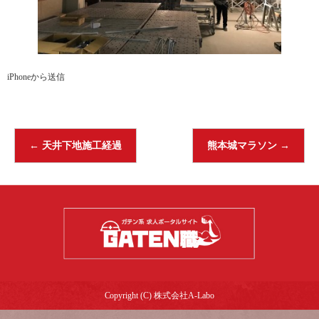
iPhoneから送信
←
天井下地施工経過
熊本城マラソン
→
Copyright (C) 株式会社A-Labo