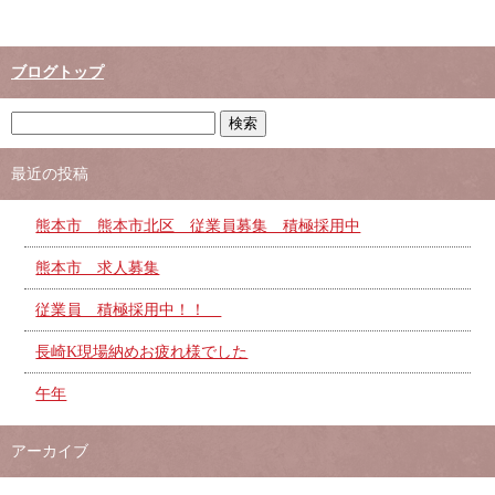
ブログトップ
最近の投稿
熊本市 熊本市北区 従業員募集 積極採用中
熊本市 求人募集
従業員 積極採用中！！
長崎K現場納めお疲れ様でした
午年
アーカイブ